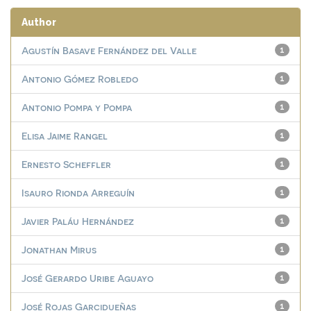
Author
Agustín Basave Fernández del Valle
1
Antonio Gómez Robledo
1
Antonio Pompa y Pompa
1
Elisa Jaime Rangel
1
Ernesto Scheffler
1
Isauro Rionda Arreguín
1
Javier Paláu Hernández
1
Jonathan Mirus
1
José Gerardo Uribe Aguayo
1
José Rojas Garcidueñas
1