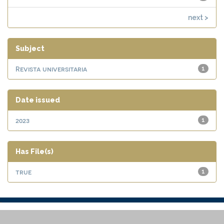
next >
Subject
Revista universitaria
1
Date issued
2023
1
Has File(s)
true
1