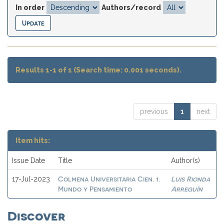
In order
Authors/record
Results 1-1 of 1 (Search time: 0.001 seconds).
previous
1
next
Item hits:
Issue Date
Title
Author(s)
Colmena Universitaria Cien. 1.
Luis Rionda
17-Jul-2023
Mundo y Pensamiento
Arreguín
Discover