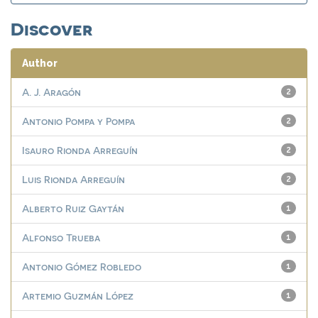
Discover
Author
A. J. Aragón
2
Antonio Pompa y Pompa
2
Isauro Rionda Arreguín
2
Luis Rionda Arreguín
2
Alberto Ruiz Gaytán
1
Alfonso Trueba
1
Antonio Gómez Robledo
1
Artemio Guzmán López
1