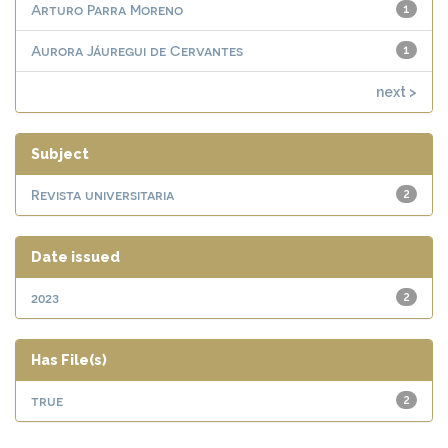
Arturo Parra Moreno
1
Aurora Jáuregui de Cervantes
1
next >
Subject
Revista universitaria
2
Date issued
2023
2
Has File(s)
true
2