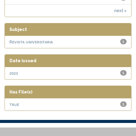
next >
Subject
Revista universitaria
1
Date issued
2023
1
Has File(s)
true
1