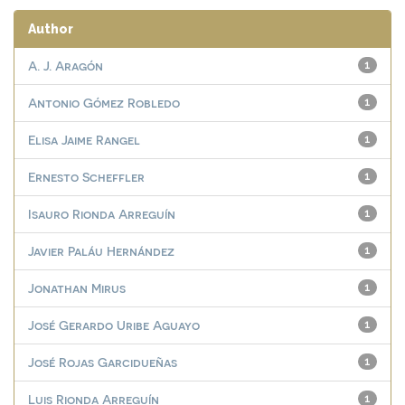
Author
A. J. Aragón
1
Antonio Gómez Robledo
1
Elisa Jaime Rangel
1
Ernesto Scheffler
1
Isauro Rionda Arreguín
1
Javier Paláu Hernández
1
Jonathan Mirus
1
José Gerardo Uribe Aguayo
1
José Rojas Garcidueñas
1
Luis Rionda Arreguín
1