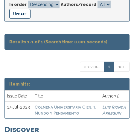
In order
Authors/record
Results 1-1 of 1 (Search time: 0.001 seconds).
previous
1
next
Item hits:
Issue Date
Title
Author(s)
Colmena Universitaria Cien. 1.
Luis Rionda
17-Jul-2023
Mundo y Pensamiento
Arreguín
Discover