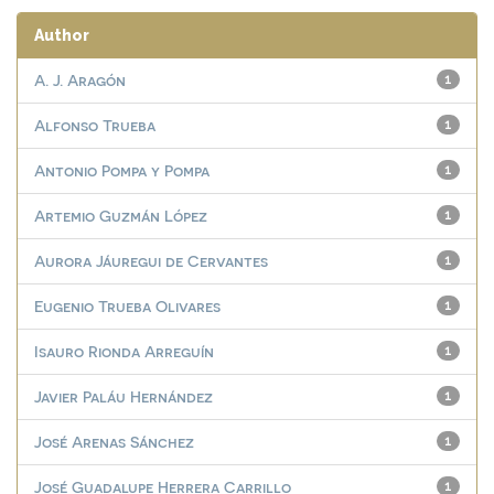
Author
A. J. Aragón
1
Alfonso Trueba
1
Antonio Pompa y Pompa
1
Artemio Guzmán López
1
Aurora Jáuregui de Cervantes
1
Eugenio Trueba Olivares
1
Isauro Rionda Arreguín
1
Javier Paláu Hernández
1
José Arenas Sánchez
1
José Guadalupe Herrera Carrillo
1