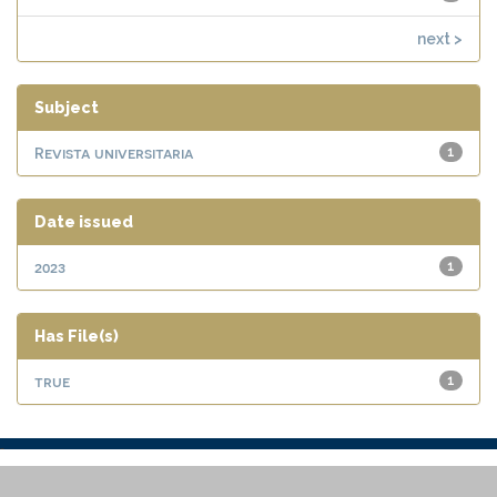
next >
Subject
Revista universitaria
1
Date issued
2023
1
Has File(s)
true
1