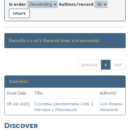
In order
Authors/record
Results 1-1 of 1 (Search time: 0.0 seconds).
previous
1
next
Item hits:
Issue Date
Title
Author(s)
Colmena Universitaria Cien. 2.
Luis Rionda
18-Jul-2023
Historia y Personajes
Arreguín
Discover