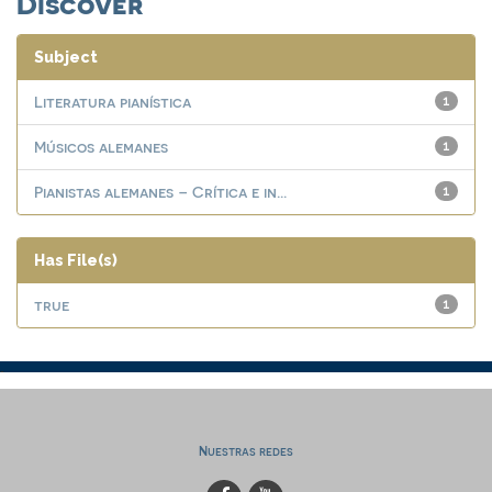
Discover
Subject
Literatura pianística
1
Músicos alemanes
1
Pianistas alemanes – Crítica e in...
1
Has File(s)
true
1
Nuestras redes