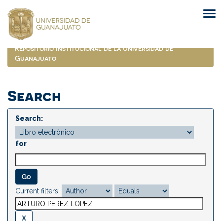
Skip
navigation
Repositorio Institucional de la Universidad de
Guanajuato
Search
Search:
for
Current filters: