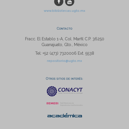
www.bibliotecas.ugto.mx
Contacto
Fracc. El Establo 1-A, Col. Marfil C.P. 36250
Guanajuato, Gto., México
Tel: +52 (473) 7320006 Ext. 5538
repositorio@ugto.mx
Otros sitios de interés: