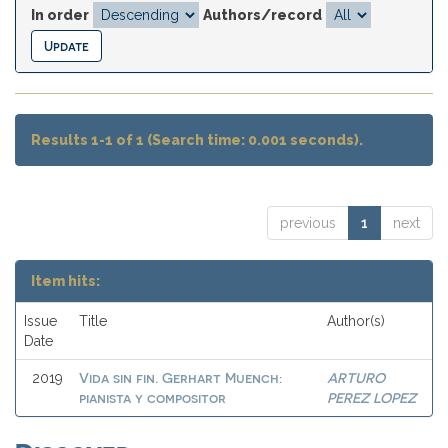
In order
Authors/record
Results 1-1 of 1 (Search time: 0.001 seconds).
previous
1
next
Item hits:
Issue
Title
Author(s)
Date
Vida sin fin. Gerhart Muench:
ARTURO
2019
pianista y compositor
PEREZ LOPEZ