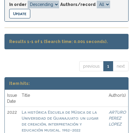
In order
Authors/record
Results 1-1 of 1 (Search time: 0.001 seconds).
previous
1
next
Item hits:
Issue
Title
Author(s)
Date
La histórica Escuela de Música de la
ARTURO
2022
Universidad de Guanajuato: un lugar
PEREZ
de creación, interpretación y
LOPEZ
educación musical. 1952-2022