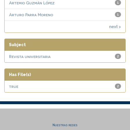
Artemio Guzmán López
1
Arturo Parra Moreno
1
next >
Subject
Revista universitaria
2
Has File(s)
true
2
Nuestras redes