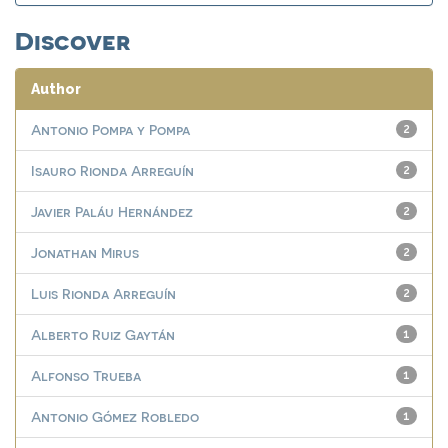
Discover
Author
Antonio Pompa y Pompa
2
Isauro Rionda Arreguín
2
Javier Paláu Hernández
2
Jonathan Mirus
2
Luis Rionda Arreguín
2
Alberto Ruiz Gaytán
1
Alfonso Trueba
1
Antonio Gómez Robledo
1