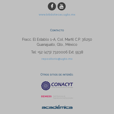
www.bibliotecas.ugto.mx
Contacto
Fracc. El Establo 1-A, Col. Marfil C.P. 36250
Guanajuato, Gto., México
Tel: +52 (473) 7320006 Ext. 5538
repositorio@ugto.mx
Otros sitios de interés: