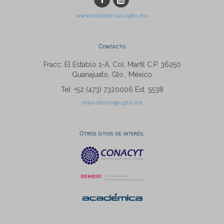
www.bibliotecas.ugto.mx
Contacto
Fracc. El Establo 1-A, Col. Marfil C.P. 36250
Guanajuato, Gto., México
Tel: +52 (473) 7320006 Ext. 5538
repositorio@ugto.mx
Otros sitios de interés: