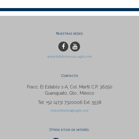
Nuestras redes
www.bibliotecas.ugto.mx
Contacto
Fracc. El Establo 1-A, Col. Marfil C.P. 36250
Guanajuato, Gto., México
Tel: +52 (473) 7320006 Ext. 5538
repositorio@ugto.mx
Otros sitios de interés: