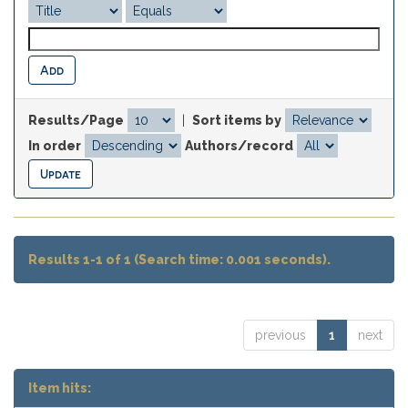
Results/Page
|
Sort items by
In order
Authors/record
Results 1-1 of 1 (Search time: 0.001 seconds).
previous
1
next
Item hits: