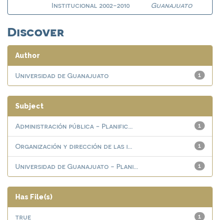
Institucional 2002-2010
Guanajuato
Discover
Author
Universidad de Guanajuato
1
Subject
Administración pública - Planific...
1
Organización y dirección de las i...
1
Universidad de Guanajuato - Plani...
1
Has File(s)
true
1