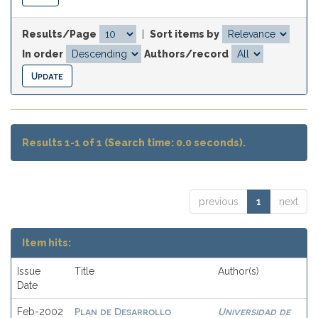
Results/Page
|
Sort items by
In order
Authors/record
Results 1-1 of 1 (Search time: 0.0 seconds).
previous
1
next
Item hits:
Issue
Title
Author(s)
Date
Plan de Desarrollo
Universidad de
Feb-2002