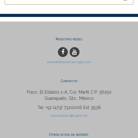
Nuestras redes
www.bibliotecas.ugto.mx
Contacto
Fracc. El Establo 1-A, Col. Marfil C.P. 36250
Guanajuato, Gto., México
Tel: +52 (473) 7320006 Ext. 5538
repositorio@ugto.mx
Otros sitios de interés: