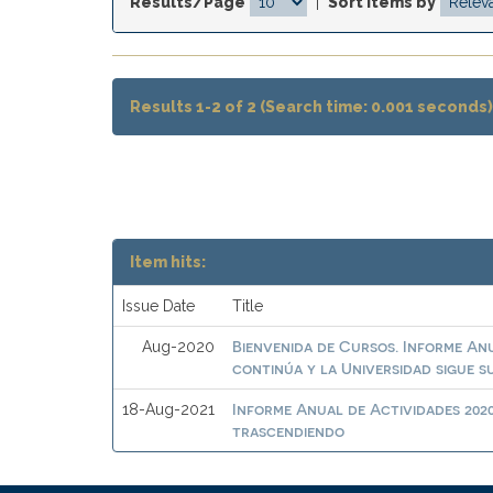
Results/Page
|
Sort items by
Results 1-2 of 2 (Search time: 0.001 seconds)
Item hits:
Issue Date
Title
Bienvenida de Cursos. Informe Anu
Aug-2020
continúa y la Universidad sigue 
Informe Anual de Actividades 2020
18-Aug-2021
trascendiendo