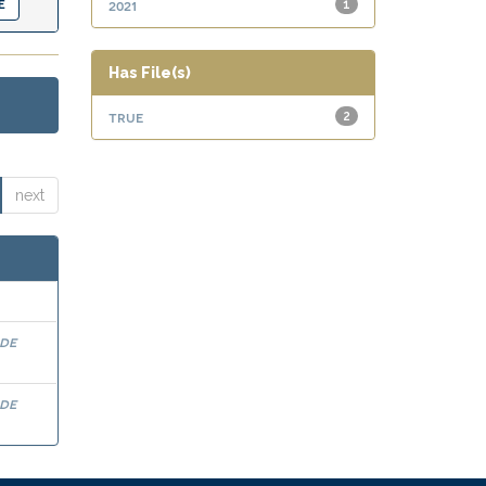
2021
1
Has File(s)
true
2
next
 de
 de