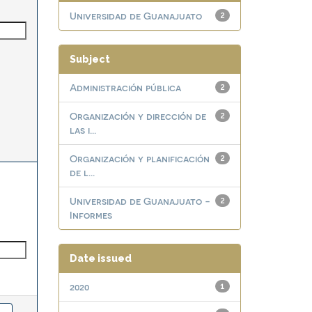
Universidad de Guanajuato
2
Subject
Administración pública
2
Organización y dirección de
2
las i...
Organización y planificación
2
de l...
Universidad de Guanajuato -
2
Informes
Date issued
2020
1