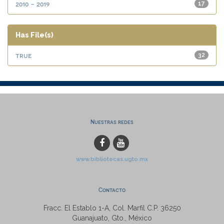
2010 - 2019
17
Has File(s)
true
32
Nuestras redes
www.bibliotecas.ugto.mx
Contacto
Fracc. El Establo 1-A, Col. Marfil C.P. 36250
Guanajuato, Gto., México