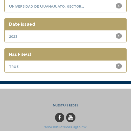
Universidad de Guanajuato. Rector...
1
Date issued
2023
1
Has File(s)
true
1
Nuestras redes
www.bibliotecas.ugto.mx