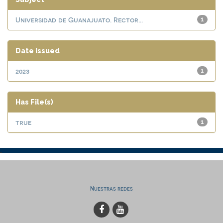
Universidad de Guanajuato. Rector...
1
Date issued
2023
1
Has File(s)
true
1
Nuestras redes