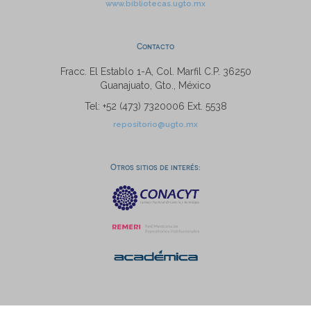
www.bibliotecas.ugto.mx
Contacto
Fracc. El Establo 1-A, Col. Marfil C.P. 36250
Guanajuato, Gto., México
Tel: +52 (473) 7320006 Ext. 5538
repositorio@ugto.mx
Otros sitios de interés: