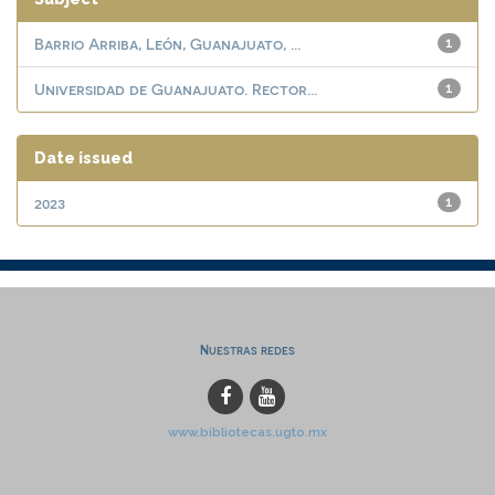
Barrio Arriba, León, Guanajuato, ...
1
Universidad de Guanajuato. Rector...
1
Date issued
2023
1
Nuestras redes
www.bibliotecas.ugto.mx