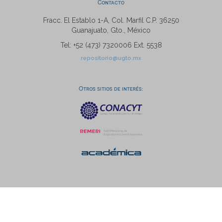
Contacto
Fracc. El Establo 1-A, Col. Marfil C.P. 36250
Guanajuato, Gto., México
Tel: +52 (473) 7320006 Ext. 5538
repositorio@ugto.mx
Otros sitios de interés: