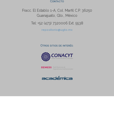
Contacto
Fracc. El Establo 1-A, Col. Marfil C.P. 36250
Guanajuato, Gto., México
Tel: +52 (473) 7320006 Ext. 5538
repositorio@ugto.mx
Otros sitios de interés: