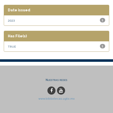
Date issued
2023
1
Has File(s)
true
1
Nuestras redes
www.bibliotecas.ugto.mx