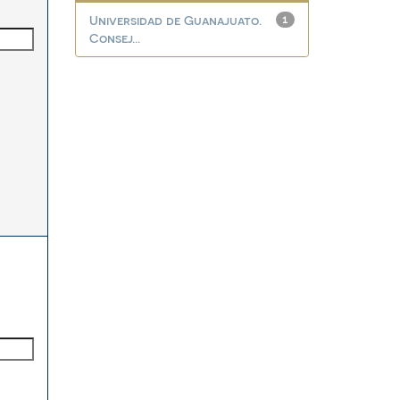
Universidad de Guanajuato.
1
Consej...