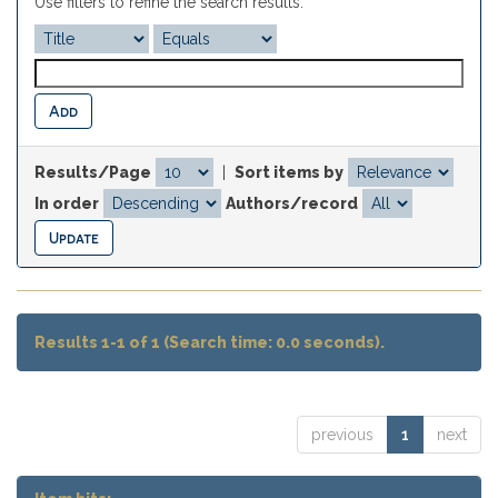
Use filters to refine the search results.
Results/Page
|
Sort items by
In order
Authors/record
Results 1-1 of 1 (Search time: 0.0 seconds).
previous
1
next