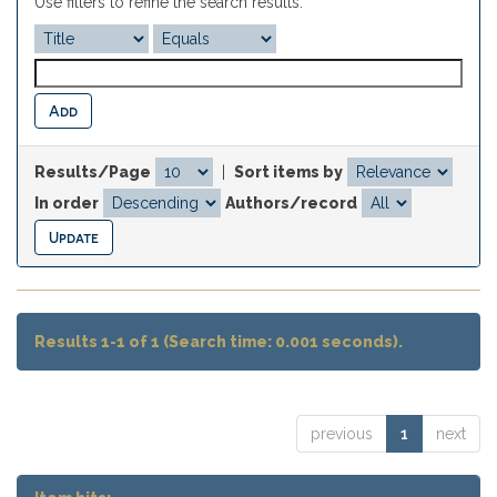
Use filters to refine the search results.
Results/Page
|
Sort items by
In order
Authors/record
Results 1-1 of 1 (Search time: 0.001 seconds).
previous
1
next