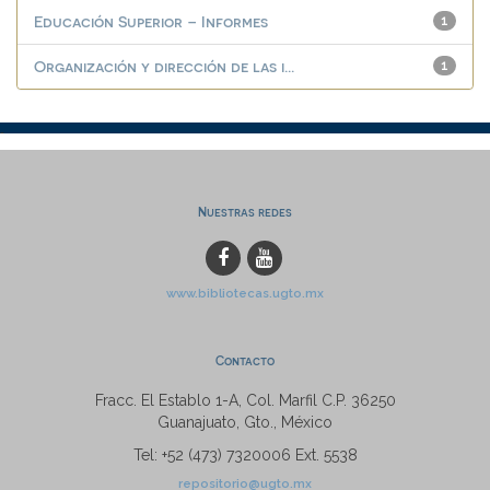
Educación Superior – Informes
1
Organización y dirección de las i...
1
Nuestras redes
www.bibliotecas.ugto.mx
Contacto
Fracc. El Establo 1-A, Col. Marfil C.P. 36250
Guanajuato, Gto., México
Tel: +52 (473) 7320006 Ext. 5538
repositorio@ugto.mx