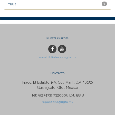
true
1
Nuestras redes
www.bibliotecas.ugto.mx
Contacto
Fracc. El Establo 1-A, Col. Marfil C.P. 36250
Guanajuato, Gto., México
Tel: +52 (473) 7320006 Ext. 5538
repositorio@ugto.mx