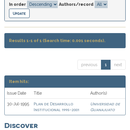
In order
Authors/record
Results 1-1 of 1 (Search time: 0.001 seconds).
previous
1
next
Item hits:
Issue Date
Title
Author(s)
Plan de Desarrollo
Universidad de
30-Jul-1995
Institucional 1995-2001
Guanajuato
Discover