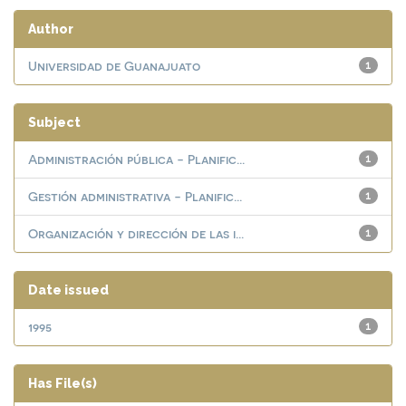
Author
Universidad de Guanajuato
1
Subject
Administración pública - Planific...
1
Gestión administrativa - Planific...
1
Organización y dirección de las i...
1
Date issued
1995
1
Has File(s)