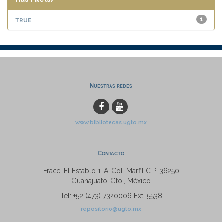
true
1
Nuestras redes
www.bibliotecas.ugto.mx
Contacto
Fracc. El Establo 1-A, Col. Marfil C.P. 36250
Guanajuato, Gto., México
Tel: +52 (473) 7320006 Ext. 5538
repositorio@ugto.mx