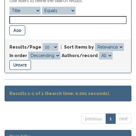
Use filters to refine the search results.
Results/Page
|
Sort items by
In order
Authors/record
Results 1-1 of 1 (Search time: 0.001 seconds).
previous
1
next