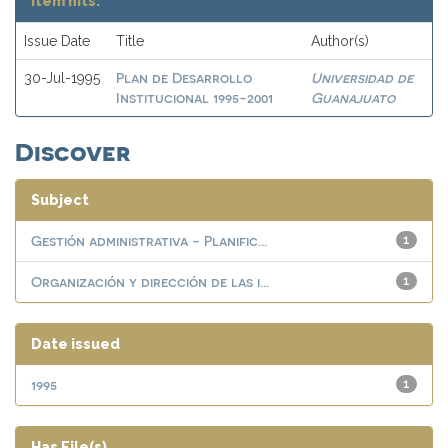
Item hits:
Issue Date
Title
Author(s)
Plan de Desarrollo
Universidad de
30-Jul-1995
Institucional 1995-2001
Guanajuato
Discover
Subject
Gestión administrativa - Planific...
1
Organización y dirección de las i...
1
Date issued
1995
1
Has File(s)