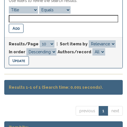
Use filters to refine the search results.
Results/Page
|
Sort items by
In order
Authors/record
Results 1-1 of 1 (Search time: 0.001 seconds).
previous
1
next