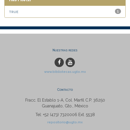
true
1
Nuestras redes
www.bibliotecas.ugto.mx
Contacto
Fracc. El Establo 1-A, Col. Marfil C.P. 36250
Guanajuato, Gto., México
Tel: +52 (473) 7320006 Ext. 5538
repositorio@ugto.mx