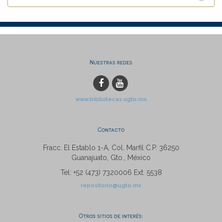
Nuestras redes
www.bibliotecas.ugto.mx
Contacto
Fracc. El Establo 1-A, Col. Marfil C.P. 36250
Guanajuato, Gto., México
Tel: +52 (473) 7320006 Ext. 5538
repositorio@ugto.mx
Otros sitios de interés: