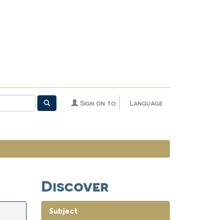
Sign on to:
Language
Discover
Subject