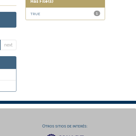
Has File(s)
true
1
next
Otros sitios de interés: