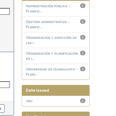
Administración pública -
1
Planific...
Gestión administrativa -
1
Planific...
Organización y dirección de
1
las i...
Organización y planificación
1
de l...
Universidad de Guanajuato -
1
Plani...
Date issued
1987
1