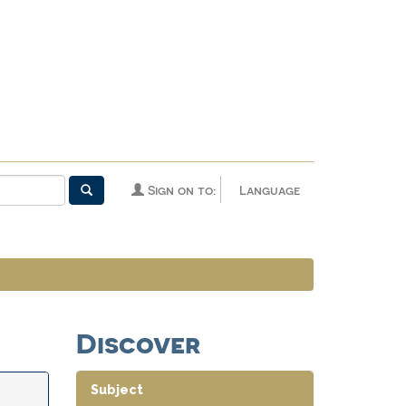
Sign on to:
Language
Discover
Subject