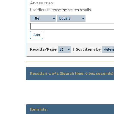
Add filters:
Use filters to refine the search results.
Results/Page
|
Sort items by
Results 1-1 of 1 (Search time: 0.001 seconds)
Item hits: