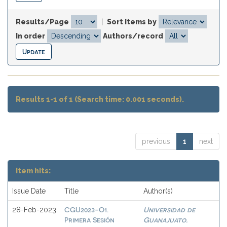
Results/Page
|
Sort items by
In order
Authors/record
Results 1-1 of 1 (Search time: 0.001 seconds).
previous
1
next
Item hits:
Issue Date
Title
Author(s)
CGU2023-O1.
Universidad de
28-Feb-2023
Primera Sesión
Guanajuato.