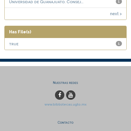
Universidad de Guanajuato. Consej...
1
next >
Has File(s)
true
1
Nuestras redes
www.bibliotecas.ugto.mx
Contacto