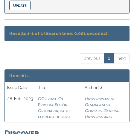
Results 1-1 of 1 (Search time: 0.001 seconds).
previous
1
next
Item hits:
Issue Date
Title
Author(s)
CGU2023-O1.
Universidad de
28-Feb-2023
Primera Sesión
Guanajuato.
Ordinaria, 24 de
Consejo General
febrero de 2023
Universitario
Discover