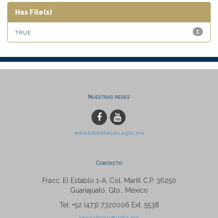
Has File(s)
true
1
Nuestras redes
www.bibliotecas.ugto.mx
Contacto
Fracc. El Establo 1-A, Col. Marfil C.P. 36250
Guanajuato, Gto., México
Tel: +52 (473) 7320006 Ext. 5538
repositorio@ugto.mx