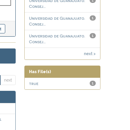
Universidad de Guanajuato.
1
Consej...
Universidad de Guanajuato.
1
Consej...
Universidad de Guanajuato.
1
Consej...
next >
Has File(s)
next
true
1
l