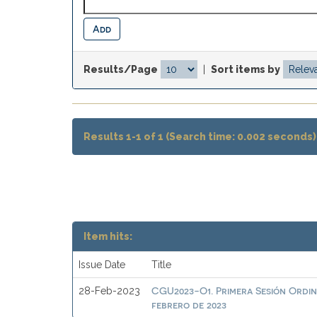
Results/Page
|
Sort items by
Results 1-1 of 1 (Search time: 0.002 seconds)
Item hits:
Issue Date
Title
CGU2023-O1. Primera Sesión Ordina
28-Feb-2023
febrero de 2023