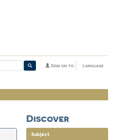
Sign on to:
Language
Discover
Subject