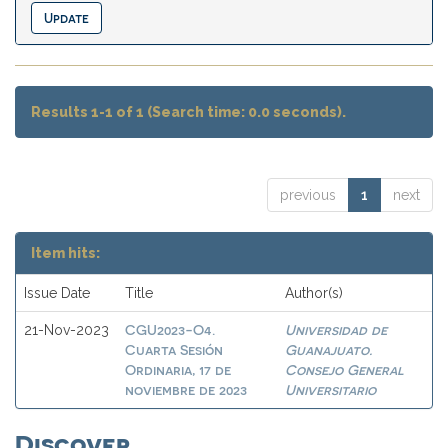
Results 1-1 of 1 (Search time: 0.0 seconds).
previous
1
next
Item hits:
Issue Date
Title
Author(s)
CGU2023-O4.
Universidad de
21-Nov-2023
Cuarta Sesión
Guanajuato.
Ordinaria, 17 de
Consejo General
noviembre de 2023
Universitario
Discover