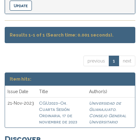
Results 1-1 of 1 (Search time: 0.001 seconds).
previous
1
next
Item hits:
Issue Date
Title
Author(s)
CGU2023-O4.
Universidad de
21-Nov-2023
Cuarta Sesión
Guanajuato.
Ordinaria, 17 de
Consejo General
noviembre de 2023
Universitario
Discover