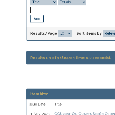
Results/Page
|
Sort items by
Results 1-1 of 1 (Search time: 0.0 seconds).
Item hits:
Issue Date
Title
CGU2023-O4. Cuarta Sesión Ordina
21-Nov-2023