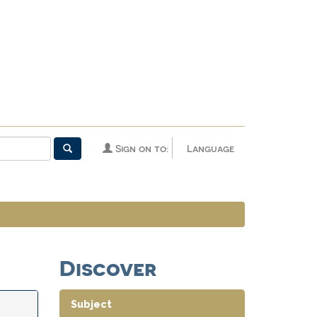
Sign on to:
Language
Discover
Subject