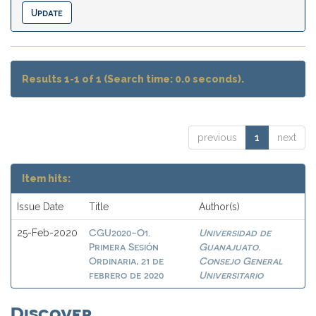
Results 1-1 of 1 (Search time: 0.0 seconds).
previous
1
next
Item hits:
Issue Date
Title
Author(s)
CGU2020-O1.
Universidad de
25-Feb-2020
Primera Sesión
Guanajuato.
Ordinaria, 21 de
Consejo General
febrero de 2020
Universitario
Discover