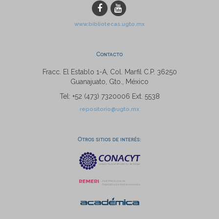
www.bibliotecas.ugto.mx
Contacto
Fracc. El Establo 1-A, Col. Marfil C.P. 36250
Guanajuato, Gto., México
Tel: +52 (473) 7320006 Ext. 5538
repositorio@ugto.mx
Otros sitios de interés: