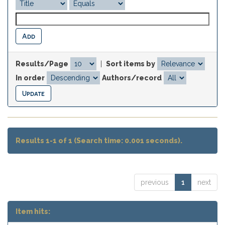
Results/Page
|
Sort items by
In order
Authors/record
Results 1-1 of 1 (Search time: 0.001 seconds).
previous
1
next
Item hits: