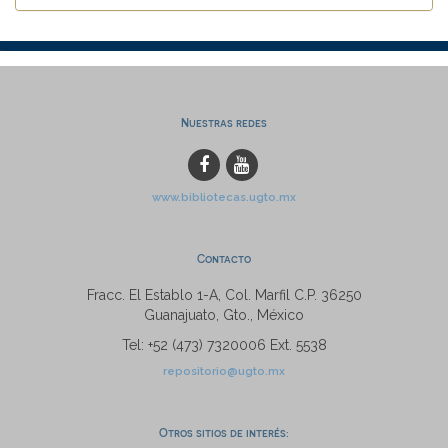
Nuestras redes
www.bibliotecas.ugto.mx
Contacto
Fracc. El Establo 1-A, Col. Marfil C.P. 36250
Guanajuato, Gto., México
Tel: +52 (473) 7320006 Ext. 5538
repositorio@ugto.mx
Otros sitios de interés: