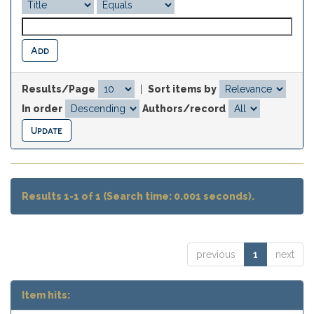
Results/Page
|
Sort items by
In order
Authors/record
Results 1-1 of 1 (Search time: 0.001 seconds).
previous
1
next
Item hits: