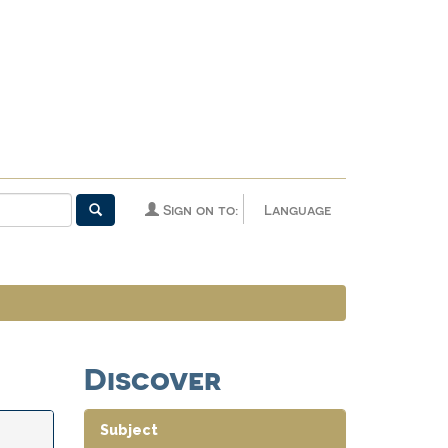
Sign on to:
Language
Discover
Subject