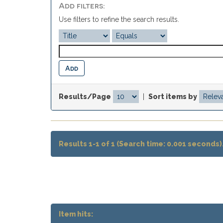
Add filters:
Use filters to refine the search results.
Results/Page
|
Sort items by
Results 1-1 of 1 (Search time: 0.001 seconds)
Item hits: