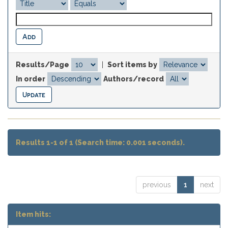
Results/Page
|
Sort items by
In order
Authors/record
Results 1-1 of 1 (Search time: 0.001 seconds).
previous
1
next
Item hits: