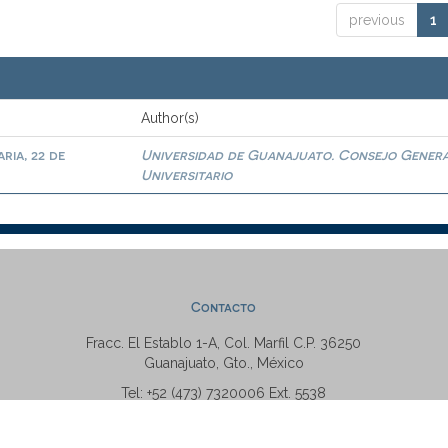
previous
1
Author(s)
ria, 22 de
Universidad de Guanajuato. Consejo Gener
Universitario
Contacto
Fracc. El Establo 1-A, Col. Marfil C.P. 36250
Guanajuato, Gto., México
Tel: +52 (473) 7320006 Ext. 5538
repositorio@ugto.mx