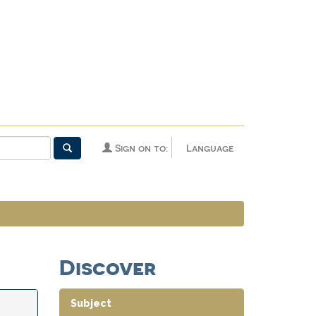
Sign on to:
Language
Discover
Subject