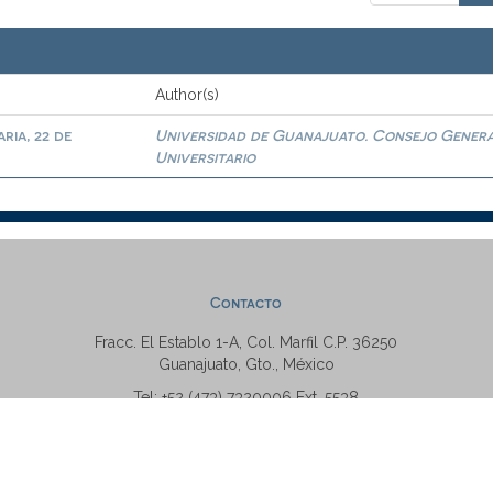
Author(s)
ria, 22 de
Universidad de Guanajuato. Consejo Gener
Universitario
Contacto
Fracc. El Establo 1-A, Col. Marfil C.P. 36250
Guanajuato, Gto., México
Tel: +52 (473) 7320006 Ext. 5538
repositorio@ugto.mx