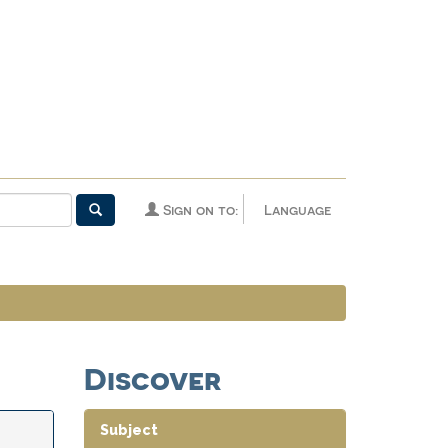
Sign on to:
Language
Discover
Subject