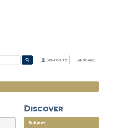
Sign on to:
Language
Discover
Subject