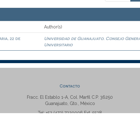
Author(s)
ria, 22 de
Universidad de Guanajuato. Consejo Gener
Universitario
Contacto
Fracc. El Establo 1-A, Col. Marfil C.P. 36250
Guanajuato, Gto., México
Tel: +52 (473) 7320006 Ext. 5538
repositorio@ugto.mx