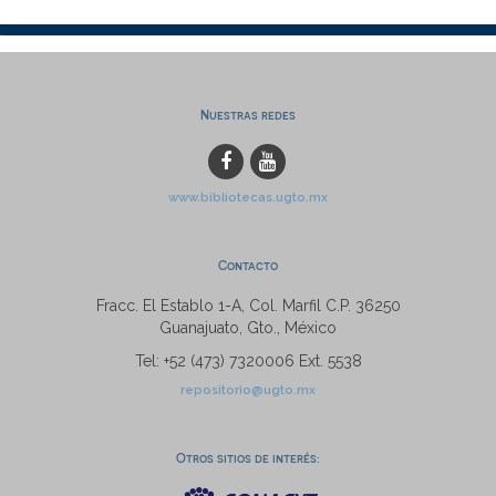
Nuestras redes
www.bibliotecas.ugto.mx
Contacto
Fracc. El Establo 1-A, Col. Marfil C.P. 36250
Guanajuato, Gto., México
Tel: +52 (473) 7320006 Ext. 5538
repositorio@ugto.mx
Otros sitios de interés: