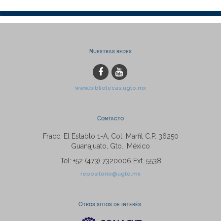
Nuestras redes
www.bibliotecas.ugto.mx
Contacto
Fracc. El Establo 1-A, Col. Marfil C.P. 36250
Guanajuato, Gto., México
Tel: +52 (473) 7320006 Ext. 5538
repositorio@ugto.mx
Otros sitios de interés: