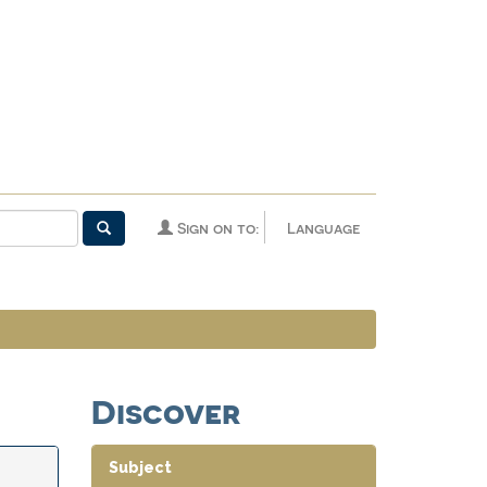
Sign on to:
Language
Discover
Subject