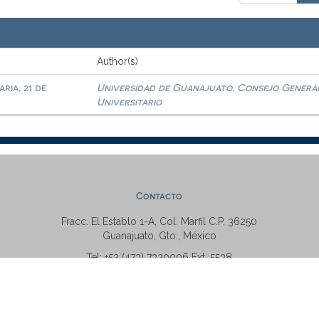
Author(s)
ria, 21 de
Universidad de Guanajuato. Consejo Genera
Universitario
Contacto
Fracc. El Establo 1-A, Col. Marfil C.P. 36250
Guanajuato, Gto., México
Tel: +52 (473) 7320006 Ext. 5538
repositorio@ugto.mx