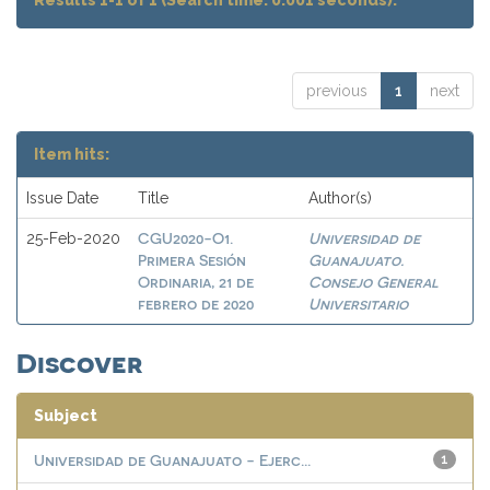
Results 1-1 of 1 (Search time: 0.001 seconds).
previous
1
next
Item hits:
Issue Date
Title
Author(s)
CGU2020-O1.
Universidad de
25-Feb-2020
Primera Sesión
Guanajuato.
Ordinaria, 21 de
Consejo General
febrero de 2020
Universitario
Discover
Subject
Universidad de Guanajuato - Ejerc...
1