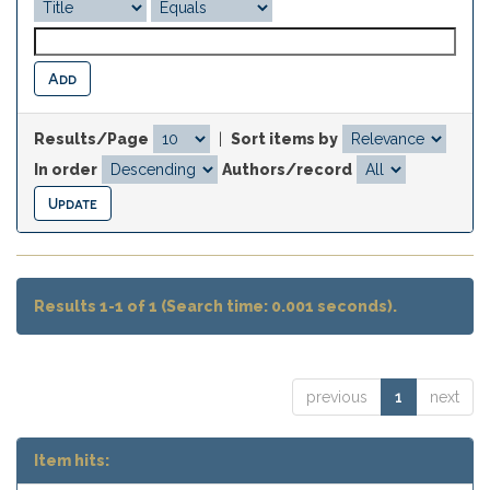
Results/Page
|
Sort items by
In order
Authors/record
Results 1-1 of 1 (Search time: 0.001 seconds).
previous
1
next
Item hits: