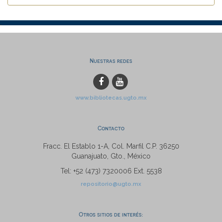
Nuestras redes
www.bibliotecas.ugto.mx
Contacto
Fracc. El Establo 1-A, Col. Marfil C.P. 36250
Guanajuato, Gto., México
Tel: +52 (473) 7320006 Ext. 5538
repositorio@ugto.mx
Otros sitios de interés: