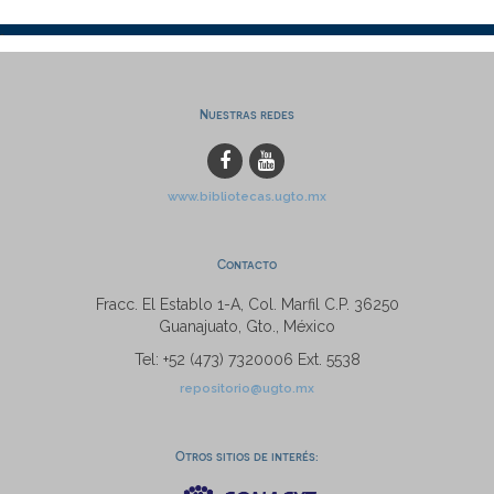
Nuestras redes
www.bibliotecas.ugto.mx
Contacto
Fracc. El Establo 1-A, Col. Marfil C.P. 36250
Guanajuato, Gto., México
Tel: +52 (473) 7320006 Ext. 5538
repositorio@ugto.mx
Otros sitios de interés: