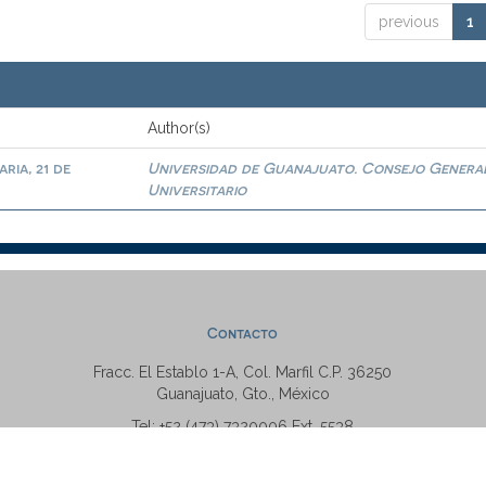
previous
1
Author(s)
ria, 21 de
Universidad de Guanajuato. Consejo Genera
Universitario
Contacto
Fracc. El Establo 1-A, Col. Marfil C.P. 36250
Guanajuato, Gto., México
Tel: +52 (473) 7320006 Ext. 5538
repositorio@ugto.mx