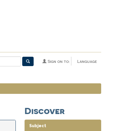
Sign on to:
Language
Discover
Subject