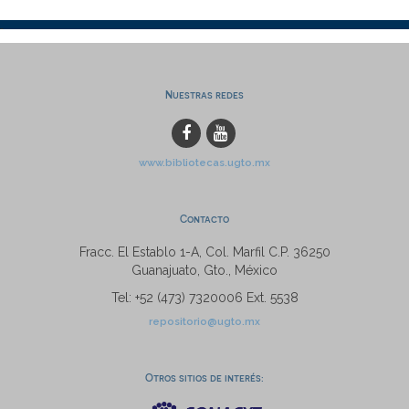
Nuestras redes
www.bibliotecas.ugto.mx
Contacto
Fracc. El Establo 1-A, Col. Marfil C.P. 36250
Guanajuato, Gto., México
Tel: +52 (473) 7320006 Ext. 5538
repositorio@ugto.mx
Otros sitios de interés: