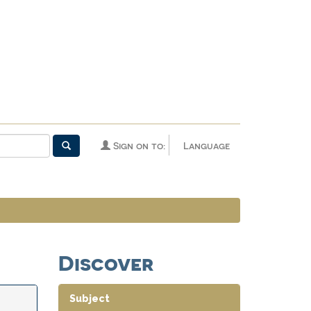
Sign on to:
Language
Discover
Subject