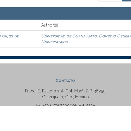
Author(s)
ria, 22 de
Universidad de Guanajuato. Consejo Gener
Universitario
Contacto
Fracc. El Establo 1-A, Col. Marfil C.P. 36250
Guanajuato, Gto., México
Tel: +52 (473) 7320006 Ext. 5538
repositorio@ugto.mx